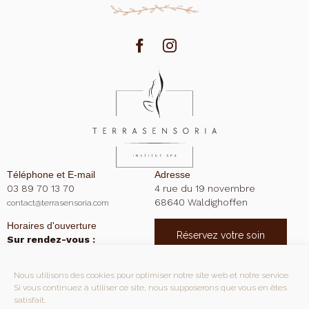
Téléphone et E-mail
Adresse
03 89 70 13 70
4 rue du 19 novembre
68640 Waldighoffen
contact@terrasensoria.com
Horaires d'ouverture
Réservez votre soin
Sur rendez-vous :
Mentions légales
Lundi 9:00 - 19:00
Nous utilisons des cookies pour optimiser notre site web et notre service.
Mardi
Fermé
Si vous continuez à utiliser ce site, nous supposerons que vous en êtes
satisfait.